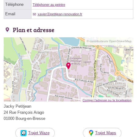
Téléphone
Téléphoner au peintre
Email
xavierⓐpetitjean-renovation.fr
Plan et adresse
© contributeurs OpenStreetMap
Corriger l’adresse ou la localisation
Jacky Petitjean
24 Rue François Arago
01000 Bourg-en-Bresse
Trajet Waze
Trajet Maps