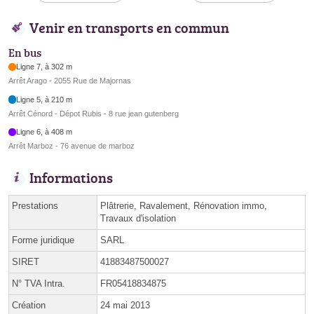
Venir en transports en commun
En bus
Ligne 7, à 302 m
Arrêt Arago - 2055 Rue de Majornas
Ligne 5, à 210 m
Arrêt Cénord - Dépot Rubis - 8 rue jean gutenberg
Ligne 6, à 408 m
Arrêt Marboz - 76 avenue de marboz
Informations
Prestations
Plâtrerie, Ravalement, Rénovation immo,
Travaux d'isolation
Forme juridique
SARL
SIRET
41883487500027
N° TVA Intra.
FR05418834875
Création
24 mai 2013