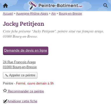
Accueil
>
Auvergne-Rhône-Alpes
>
Ain
>
Bourg-en-Bresse
Jacky Petitjean
Cette fiche présente "Jacky Petitjean", peintre situé
rue françois arago
,
01000 Bourg-en-Bresse.
Demande de devis en ligne
24 Rue François Arago
01000 Bourg-en-Bresse
📞 Appeler ce peintre
Peintre
-
Fermé, ouvre demain à 9h
Recommander ce peintre
Améliorer cette fiche