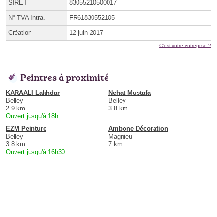
SIRET
83055210500017
N° TVA Intra.
FR61830552105
Création
12 juin 2017
C'est votre entreprise ?
Peintres à proximité
KARAALI Lakhdar
Nehat Mustafa
Belley
Belley
2.9 km
3.8 km
Ouvert jusqu'à 18h
EZM Peinture
Ambone Décoration
Belley
Magnieu
3.8 km
7 km
Ouvert jusqu'à 16h30