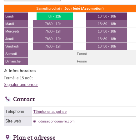
Samedi prochain :
Jour férié (Assomption)
Lundi
8h - 12h
13h30 - 18h
Mardi
7h30 - 12h
13h30 - 18h
Mercredi
7h30 - 12h
13h30 - 18h
Jeudi
7h30 - 12h
13h30 - 18h
Vendredi
7h30 - 12h
13h30 - 18h
Samedi
Fermé
(15 août)
Dimanche
Fermé
Fermé le 15 août
Signaler une erreur
Contact
Téléphone
Téléphoner au peintre
Site web
gdmsecondoeuvre.com
Plan et adresse