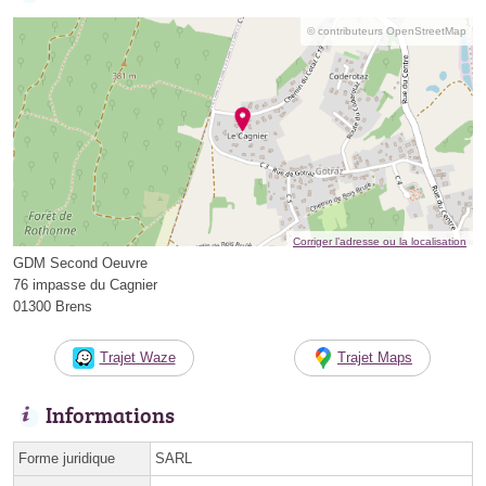
© contributeurs OpenStreetMap
Corriger l’adresse ou la localisation
GDM Second Oeuvre
76 impasse du Cagnier
01300 Brens
Trajet Waze
Trajet Maps
Informations
Forme juridique
SARL