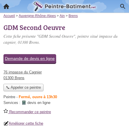
Accueil
>
Auvergne-Rhône-Alpes
>
Ain
>
Brens
GDM Second Oeuvre
Cette fiche présente "GDM Second Oeuvre", peintre situé
impasse du
cagnier
, 01300 Brens.
Demande de devis en ligne
76 impasse du Cagnier
01300 Brens
📞 Appeler ce peintre
Peintre
-
Fermé, ouvre à 13h30
Services :
devis en ligne
Recommander ce peintre
Améliorer cette fiche