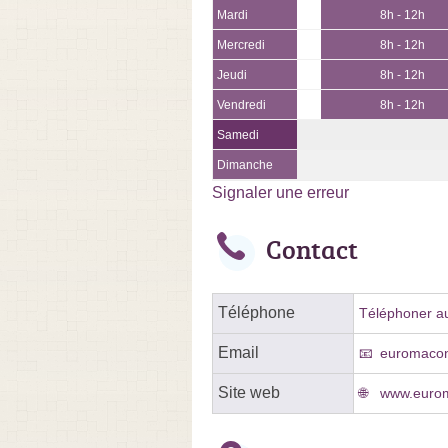
Mardi
8h - 12h
Mercredi
8h - 12h
Jeudi
8h - 12h
Vendredi
8h - 12h
Samedi
Dimanche
Signaler une erreur
Contact
Téléphone
Téléphoner au
Email
euromacon
Site web
www.eurom