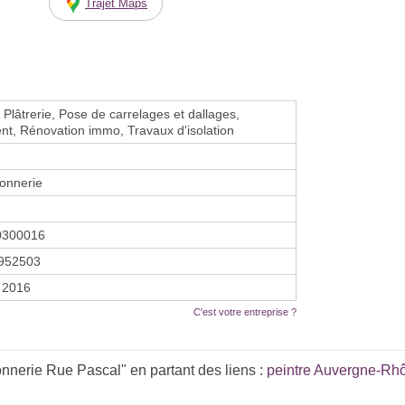
Trajet Maps
 Plâtrerie, Pose de carrelages et dallages,
t, Rénovation immo, Travaux d'isolation
e
onnerie
0300016
952503
 2016
C'est votre entreprise ?
nerie Rue Pascal" en partant des liens :
peintre Auvergne-Rh