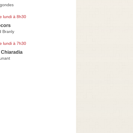
rgondes
e lundi à 8h30
écors
 Branly
e lundi à 7h30
 Chiaradia
unant