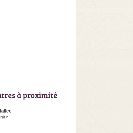
ntres à proximité
allee
rétin