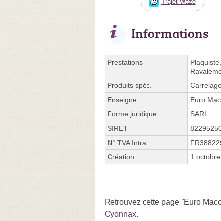
Trajet Waze
Informations
Prestations
Plaquiste,
Ravalemen
Produits spéc.
Carrelag
Enseigne
Euro Mac
Forme juridique
SARL
SIRET
8229525
N° TVA Intra.
FR38822
Création
1 octobre
Retrouvez cette page "Euro Macon
Oyonnax
.