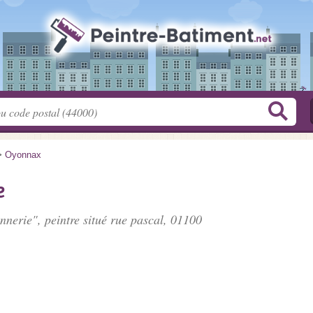
>
Oyonnax
e
nnerie", peintre situé
rue pascal
, 01100