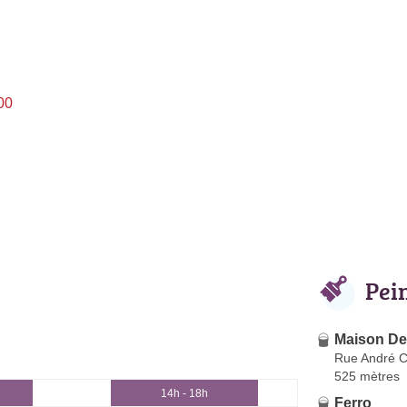
00
Pei
Maison Del
Rue André C
525 mètres
14h - 18h
Ferro