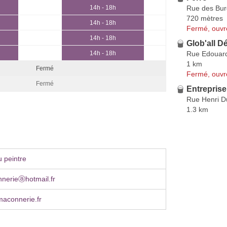
Rue des Bu
14h - 18h
720 mètres
14h - 18h
Fermé, ouvr
14h - 18h
Glob'all D
Rue Edouard
14h - 18h
1 km
Fermé
Fermé, ouvr
Fermé
Entreprise
Rue Henri D
1.3 km
 peintre
nerieⓐhotmail.fr
aconnerie.fr