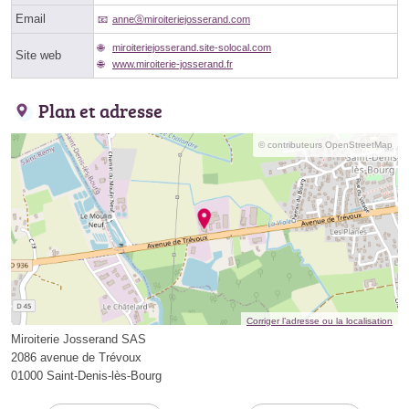
Email
anneⓐmiroiteriejosserand.com
miroiteriejosserand.site-solocal.com
Site web
www.miroiterie-josserand.fr
Plan et adresse
© contributeurs OpenStreetMap
Corriger l’adresse ou la localisation
Miroiterie Josserand SAS
2086 avenue de Trévoux
01000 Saint-Denis-lès-Bourg