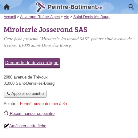
Accueil
>
Auvergne-Rhône-Alpes
>
Ain
>
Saint-Denis-lès-Bourg
Miroiterie Josserand SAS
Cette fiche présente "Miroiterie Josserand SAS", peintre situé
avenue de
trévoux
, 01000 Saint-Denis-lès-Bourg.
Demande de devis en ligne
2086 avenue de Trévoux
01000 Saint-Denis-lès-Bourg
📞 Appeler ce peintre
Peintre
-
Fermé, ouvre demain à 8h
Recommander ce peintre
Améliorer cette fiche