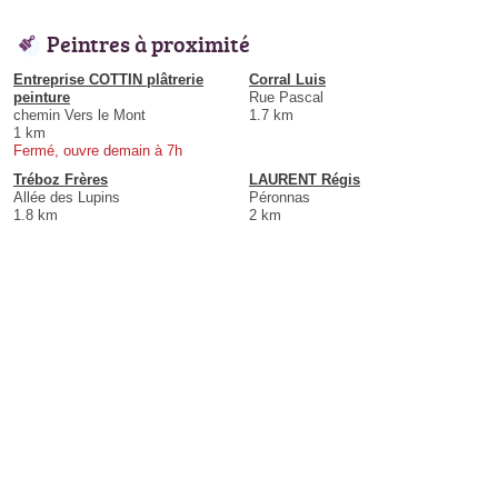
Peintres à proximité
Entreprise COTTIN plâtrerie
Corral Luis
peinture
Rue Pascal
chemin Vers le Mont
1.7 km
1 km
Fermé, ouvre demain à 7h
Tréboz Frères
LAURENT Régis
Allée des Lupins
Péronnas
1.8 km
2 km