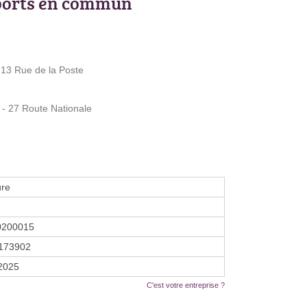
ports en commun
13 Rue de la Poste
- 27 Route Nationale
ure
0200015
173902
 2025
C'est votre entreprise ?