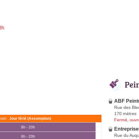
8h
Pei
ABF Peint
Rue des Ble
170 mètres
ain :
Jour férié (Assomption)
Fermé, ouvr
8h - 20h
Entreprise
Rue du Auq
8h - 20h