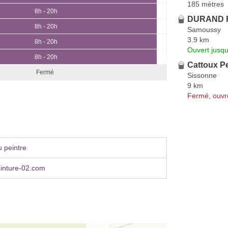
185 mètres
8h - 20h
DURAND F
8h - 20h
Samoussy
3.9 km
8h - 20h
Ouvert jusqu
8h - 20h
Cattoux Pe
Fermé
Sissonne
9 km
Fermé, ouvr
 peintre
nture-02.com