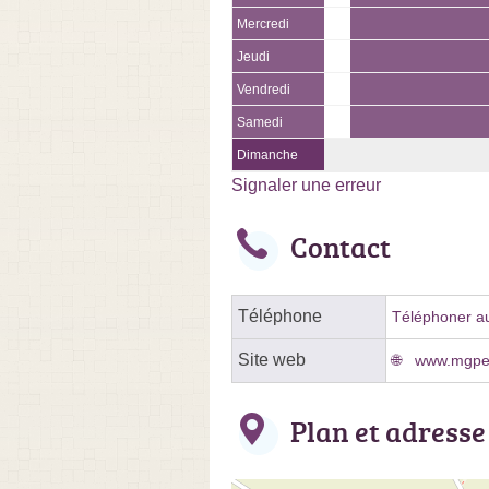
Mercredi
Jeudi
Vendredi
Samedi
Dimanche
Signaler une erreur
Contact
Téléphone
Téléphoner au
Site web
www.mgpei
Plan et adresse