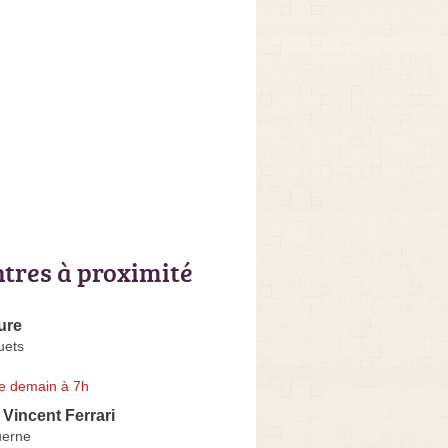
ntres à proximité
ure
uets
e demain à 7h
 Vincent Ferrari
uerne