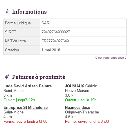
Informations
Forme juridique
SARL
SIRET
79402764900027
N° TVA Intra.
FR27794027649
Création
1 mai 2018
C'est votre entreprise ?
Peintres à proximité
Lude David Artisan Peintre
JOUNIAUX Cédric
Saint-Michel
Neuve-Maison
3 km
3.8 km
Ouvert jusqu'à 12h
Ouvert jusqu'à 19h
Entreprise St Micheloise
Nuances déco
Saint-Michel
Origny-en-Thiérache
4 km
4.6 km
Fermé, ouvre lundi à 8h00
Fermé, ouvre lundi à 8h00