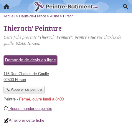
Accueil
>
Hauts-de-France
>
Aisne
>
Hirson
Thierach' Peinture
Cette fiche présente "Thierach' Peinture", peintre situé
rue charles de
gaulle
, 02500 Hirson.
Demande de devis en ligne
115 Rue Charles de Gaulle
02500 Hirson
📞 Appeler ce peintre
Peintre
-
Fermé, ouvre lundi à 8h00
Recommander ce peintre
Améliorer cette fiche