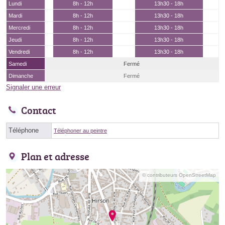
Lundi
8h - 12h
13h30 - 18h
Mardi
8h - 12h
13h30 - 18h
Mercredi
8h - 12h
13h30 - 18h
Jeudi
8h - 12h
13h30 - 18h
Vendredi
8h - 12h
13h30 - 18h
Samedi
Fermé
Dimanche
Fermé
Signaler une erreur
Contact
Téléphone
Téléphoner au peintre
Plan et adresse
© contributeurs OpenStreetMap