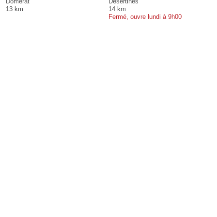
Domérat
Désertines
13 km
14 km
Fermé, ouvre lundi à 9h00