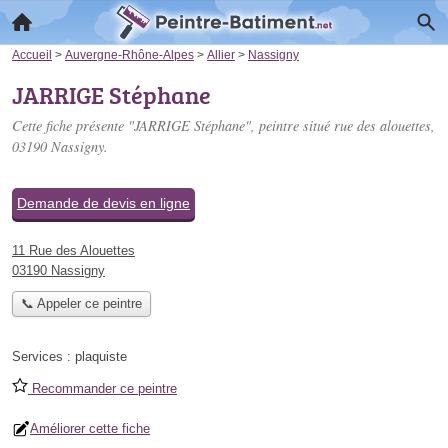
Accueil
>
Auvergne-Rhône-Alpes
>
Allier
>
Nassigny
JARRIGE Stéphane
Cette fiche présente "JARRIGE Stéphane", peintre situé
rue des alouettes
,
03190 Nassigny.
Demande de devis en ligne
11 Rue des Alouettes
03190 Nassigny
📞 Appeler ce peintre
Services :
plaquiste
Recommander ce peintre
Améliorer cette fiche