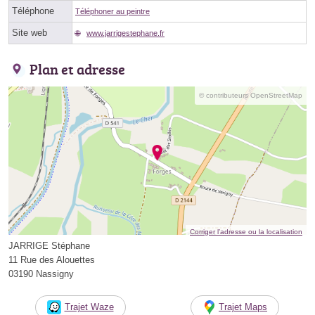
Téléphone
Téléphoner au peintre
Site web
www.jarrigestephane.fr
Plan et adresse
© contributeurs OpenStreetMap
Corriger l’adresse ou la localisation
JARRIGE Stéphane
11 Rue des Alouettes
03190 Nassigny
Trajet Waze
Trajet Maps