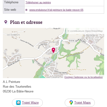
Téléphone
Téléphoner au peintre
Site web
www.enduiseur.fr/al-peinture-la-batie-neuve-05
Plan et adresse
© contributeurs OpenStreetMap
Corriger l’adresse ou la localisation
A.L Peinture
Rue des Tourterelles
05230 La Bâtie-Neuve
Trajet Waze
Trajet Maps