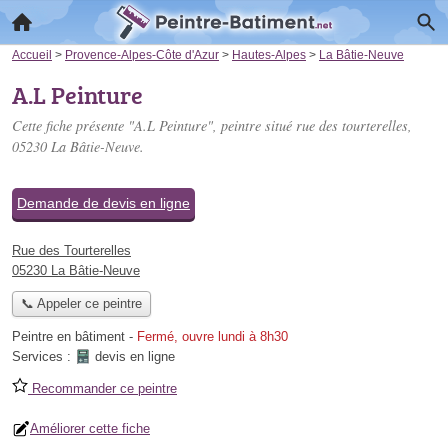
Accueil
>
Provence-Alpes-Côte d'Azur
>
Hautes-Alpes
>
La Bâtie-Neuve
A.L Peinture
Cette fiche présente "A.L Peinture", peintre situé
rue des tourterelles
,
05230 La Bâtie-Neuve.
Demande de devis en ligne
Rue des Tourterelles
05230 La Bâtie-Neuve
📞 Appeler ce peintre
Peintre en bâtiment
-
Fermé, ouvre lundi à 8h30
Services :
devis en ligne
Recommander ce peintre
Améliorer cette fiche