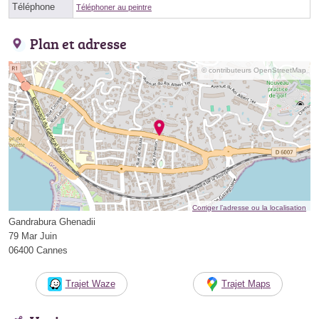
Téléphone
Téléphoner au peintre
Plan et adresse
© contributeurs OpenStreetMap
Corriger l’adresse ou la localisation
Gandrabura Ghenadii
79 Mar Juin
06400 Cannes
Trajet Waze
Trajet Maps