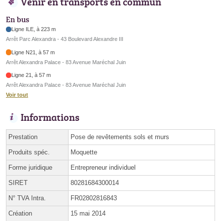
Venir en transports en commun
En bus
Ligne ILE, à 223 m
Arrêt Parc Alexandra - 43 Boulevard Alexandre III
Ligne N21, à 57 m
Arrêt Alexandra Palace - 83 Avenue Maréchal Juin
Ligne 21, à 57 m
Arrêt Alexandra Palace - 83 Avenue Maréchal Juin
Voir tout
Informations
Prestation
Pose de revêtements sols et murs
Produits spéc.
Moquette
Forme juridique
Entrepreneur individuel
SIRET
80281684300014
N° TVA Intra.
FR02802816843
Création
15 mai 2014