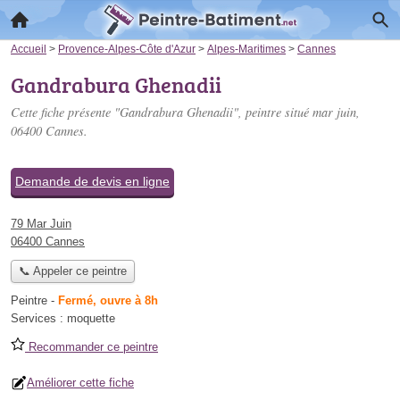
Accueil
>
Provence-Alpes-Côte d'Azur
>
Alpes-Maritimes
>
Cannes
Gandrabura Ghenadii
Cette fiche présente "Gandrabura Ghenadii", peintre situé
mar juin
,
06400 Cannes.
Demande de devis en ligne
79 Mar Juin
06400 Cannes
📞 Appeler ce peintre
Peintre
-
Fermé, ouvre à 8h
Services :
moquette
Recommander ce peintre
Améliorer cette fiche