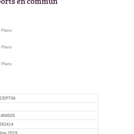
ports en commun
 Plans
 Plans
 Plans
CEPT06
1400025
282414
bre 2019