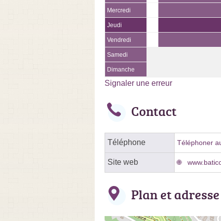
Mercredi
Jeudi
Vendredi
Samedi
Dimanche
Signaler une erreur
Contact
Téléphone
Téléphoner au
Site web
www.batico
Plan et adresse