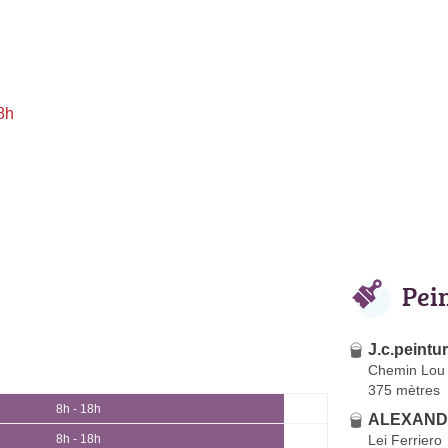
8h
Pei
J.c.peintu
Chemin Lou 
375 mètres
8h - 18h
ALEXAND
Lei Ferriero
8h - 18h