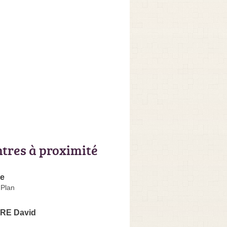
ntres à proximité
re
Plan
RE David