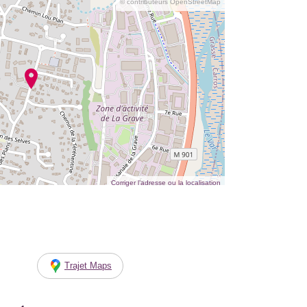
© contributeurs OpenStreetMap
Corriger l’adresse ou la localisation
Trajet Maps