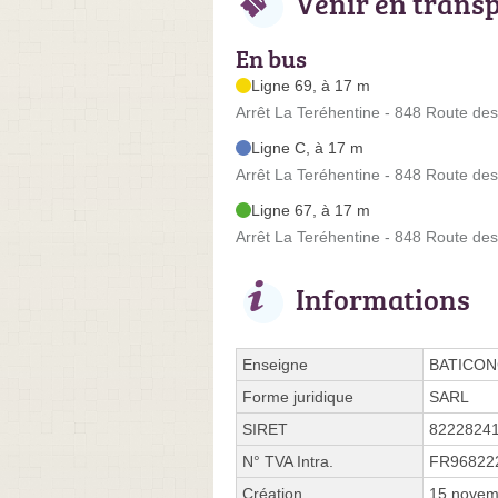
Venir en trans
En bus
Ligne 69, à 17 m
Arrêt La Teréhentine - 848 Route des
Ligne C, à 17 m
Arrêt La Teréhentine - 848 Route des
Ligne 67, à 17 m
Arrêt La Teréhentine - 848 Route des
Informations
Enseigne
BATICON
Forme juridique
SARL
SIRET
8222824
N° TVA Intra.
FR96822
Création
15 novem