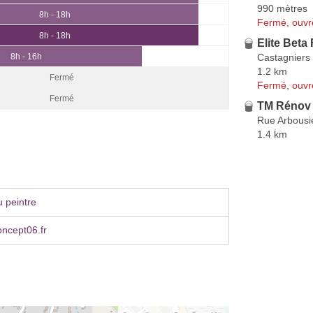
990 mètres
8h - 18h
Fermé, ouvr
8h - 18h
Elite Beta
Castagniers
8h - 16h
1.2 km
Fermé
Fermé, ouvr
Fermé
TM Rénov
Rue Arbousi
1.4 km
 peintre
ncept06.fr