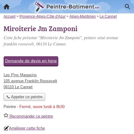
Accueil
>
Provence-Alpes-Côte d'Azur
>
Alpes-Maritimes
>
Le Cannet
Miroiterie Jm Zamponi
Cette fiche présente "Miroiterie Jm Zamponi", peintre situé
avenue
franklin roosevelt
, 06110 Le Cannet.
Demande de devis en ligne
Les Pins Magasins
105 avenue Franklin Roosevelt
06110 Le Cannet
📞 Appeler ce peintre
Peintre
-
Fermé, ouvre lundi à 8h30
Recommander ce peintre
Améliorer cette fiche