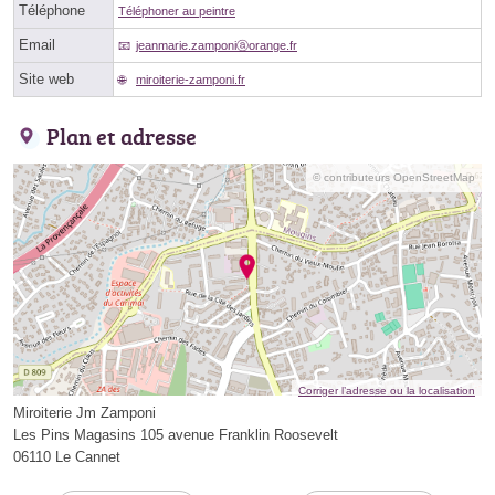
Téléphone
Téléphoner au peintre
Email
jeanmarie.zamponiⓐorange.fr
Site web
miroiterie-zamponi.fr
Plan et adresse
© contributeurs OpenStreetMap
Corriger l’adresse ou la localisation
Miroiterie Jm Zamponi
Les Pins Magasins 105 avenue Franklin Roosevelt
06110 Le Cannet