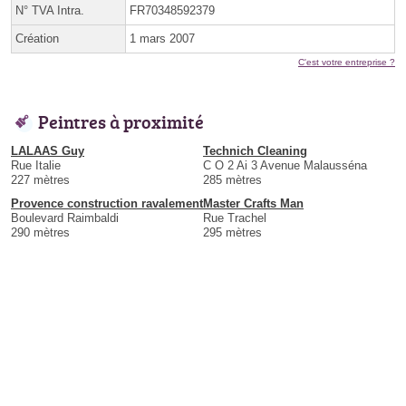
N° TVA Intra.
FR70348592379
Création
1 mars 2007
C'est votre entreprise ?
Peintres à proximité
LALAAS Guy
Technich Cleaning
Rue Italie
C O 2 Ai 3 Avenue Malausséna
227 mètres
285 mètres
Provence construction ravalement
Master Crafts Man
Boulevard Raimbaldi
Rue Trachel
290 mètres
295 mètres