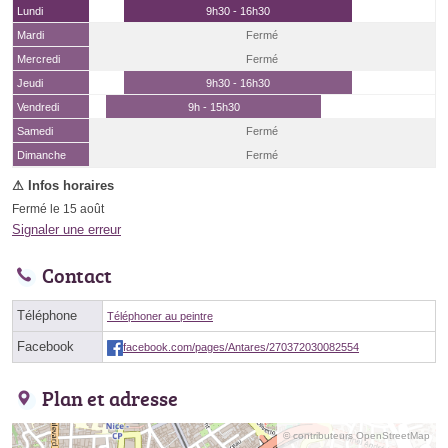
Lundi
9h30 - 16h30
Mardi
Fermé
Mercredi
Fermé
Jeudi
9h30 - 16h30
Vendredi
9h - 15h30
Samedi
Fermé
(15 août)
Dimanche
Fermé
Fermé le 15 août
Signaler une erreur
Contact
Téléphone
Téléphoner au peintre
Facebook
facebook.com/pages/Antares/270372030082554
Plan et adresse
© contributeurs OpenStreetMap