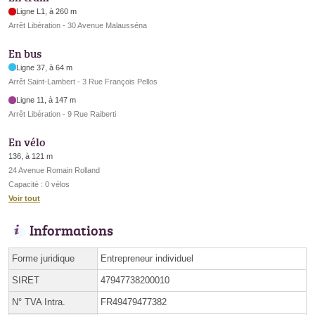
Ligne L1, à 260 m
Arrêt Libération - 30 Avenue Malausséna
En bus
Ligne 37, à 64 m
Arrêt Saint-Lambert - 3 Rue François Pellos
Ligne 11, à 147 m
Arrêt Libération - 9 Rue Raiberti
En vélo
136, à 121 m
24 Avenue Romain Rolland
Capacité : 0 vélos
Voir tout
Informations
Forme juridique
Entrepreneur individuel
SIRET
47947738200010
N° TVA Intra.
FR49479477382