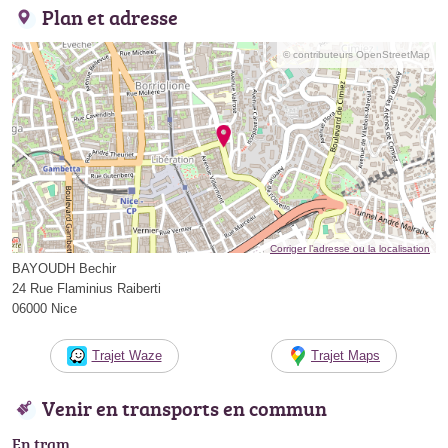
Plan et adresse
© contributeurs OpenStreetMap
Corriger l’adresse ou la localisation
BAYOUDH Bechir
24 Rue Flaminius Raiberti
06000 Nice
Trajet Waze
Trajet Maps
Venir en transports en commun
En tram