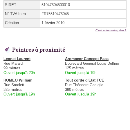
SIRET
51947304500010
N° TVA Intra.
FR75519473045
Création
1 février 2010
C'est votre entreprise ?
Peintres à proximité
Leonet Laurent
Aromacor Concept Paca
Rue Maraldi
Boulevard General Louis Delfino
99 mètres
125 mètres
Ouvert jusqu'à 20h
Ouvert jusqu'à 19h
ROMEO William
Tout corde d'État TCE
Rue Smolett
Rue Théodore Gasiglia
325 mètres
390 mètres
Ouvert jusqu'à 19h
Ouvert jusqu'à 19h