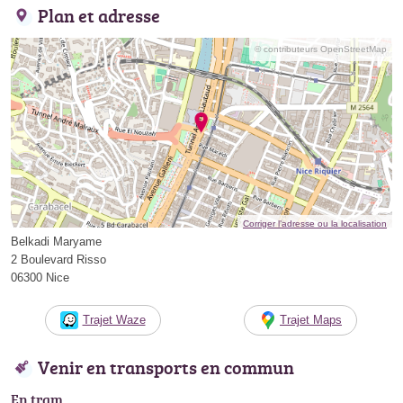
Plan et adresse
© contributeurs OpenStreetMap
Corriger l’adresse ou la localisation
Belkadi Maryame
2 Boulevard Risso
06300 Nice
Trajet Waze
Trajet Maps
Venir en transports en commun
En tram