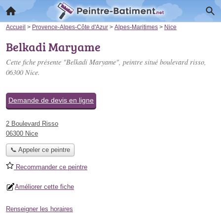
Accueil
>
Provence-Alpes-Côte d'Azur
>
Alpes-Maritimes
>
Nice
Belkadi Maryame
Cette fiche présente "Belkadi Maryame", peintre situé
boulevard risso
,
06300 Nice.
Demande de devis en ligne
2 Boulevard Risso
06300 Nice
📞 Appeler ce peintre
Recommander ce peintre
Améliorer cette fiche
Renseigner les horaires