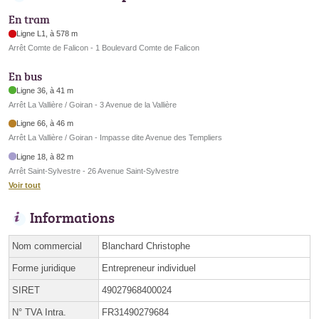
En tram
Ligne L1, à 578 m
Arrêt Comte de Falicon - 1 Boulevard Comte de Falicon
En bus
Ligne 36, à 41 m
Arrêt La Vallière / Goiran - 3 Avenue de la Vallière
Ligne 66, à 46 m
Arrêt La Vallière / Goiran - Impasse dite Avenue des Templiers
Ligne 18, à 82 m
Arrêt Saint-Sylvestre - 26 Avenue Saint-Sylvestre
Voir tout
Informations
Nom commercial
Blanchard Christophe
Forme juridique
Entrepreneur individuel
SIRET
49027968400024
N° TVA Intra.
FR31490279684