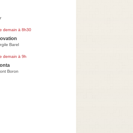
r
e demain à 8h30
ovation
rgile Barel
e demain à 9h
Monta
ont Boron