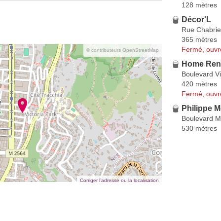
128 mètres
Décor'L
Rue Chabrie
365 mètres
Fermé, ouvr
© contributeurs OpenStreetMap
Home Ren
Boulevard Vi
420 mètres
Fermé, ouvr
Philippe 
Boulevard M
530 mètres
Corriger l’adresse ou la localisation