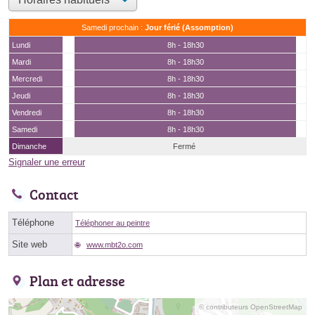
Samedi prochain :
Jour férié (Assomption)
Lundi
8h - 18h30
Mardi
8h - 18h30
Mercredi
8h - 18h30
Jeudi
8h - 18h30
Vendredi
8h - 18h30
Samedi
8h - 18h30
Dimanche
Fermé
Signaler une erreur
Contact
Téléphone
Téléphoner au peintre
Site web
www.mbt2o.com
Plan et adresse
© contributeurs OpenStreetMap