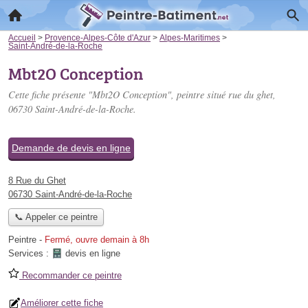
Accueil
>
Provence-Alpes-Côte d'Azur
>
Alpes-Maritimes
>
Saint-André-de-la-Roche
Mbt2O Conception
Cette fiche présente "Mbt2O Conception", peintre situé
rue du ghet
,
06730 Saint-André-de-la-Roche.
Demande de devis en ligne
8 Rue du Ghet
06730 Saint-André-de-la-Roche
📞 Appeler ce peintre
Peintre
-
Fermé, ouvre demain à 8h
Services :
devis en ligne
Recommander ce peintre
Améliorer cette fiche