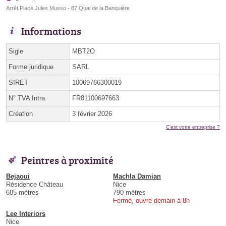
Arrêt Place Jules Musso - 87 Quai de la Banquière
Informations
Sigle
MBT2O
Forme juridique
SARL
SIRET
10069766300019
N° TVA Intra.
FR81100697663
Création
3 février 2026
C'est votre entreprise ?
Peintres à proximité
Bejaoui
Machla Damian
Résidence Château
Nice
685 mètres
790 mètres
Fermé, ouvre demain à 8h
Lee Interiors
Nice