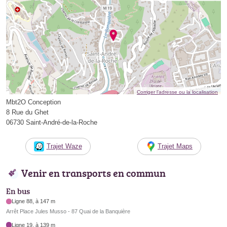
Corriger l’adresse ou la localisation
Mbt2O Conception
8 Rue du Ghet
06730 Saint-André-de-la-Roche
Trajet Waze
Trajet Maps
Venir en transports en commun
En bus
Ligne 88, à 147 m
Arrêt Place Jules Musso - 87 Quai de la Banquière
Ligne 19, à 139 m