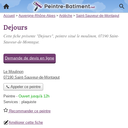
Accueil
>
Auvergne-Rhône-Alpes
>
Ardèche
>
Saint-Sauveur-de-Montagut
Dejours
Cette fiche présente "Dejours", peintre situé
le moulinon
, 07190 Saint-
Sauveur-de-Montagut.
Demande de devis en ligne
Le Moulinon
07190 Saint-Sauveur-de-Montagut
📞 Appeler ce peintre
Peintre
-
Ouvert jusqu'à 12h
Services :
plaquiste
Recommander ce peintre
Améliorer cette fiche