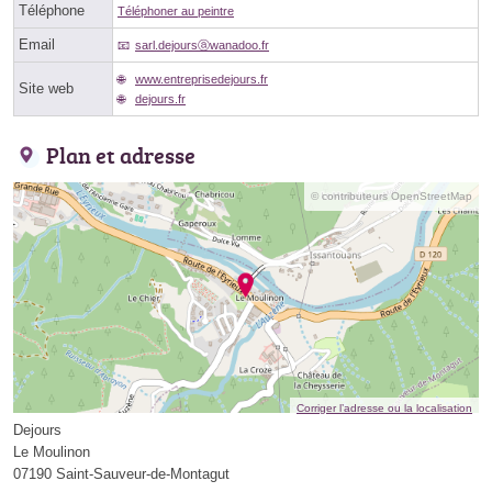
Téléphone
Téléphoner au peintre
Email
sarl.dejoursⓐwanadoo.fr
www.entreprisedejours.fr
Site web
dejours.fr
Plan et adresse
© contributeurs OpenStreetMap
Corriger l’adresse ou la localisation
Dejours
Le Moulinon
07190 Saint-Sauveur-de-Montagut