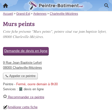
Accueil
>
Grand-Est
>
Ardennes
>
Charleville-Mézières
Murs peints
Cette fiche présente "Murs peints", peintre situé
rue jean baptiste lefort
,
08000 Charleville-Mézières.
Demande de devis en ligne
9 Rue Jean Baptiste Lefort
08000 Charleville-Mézières
📞 Appeler ce peintre
Peintre
-
Fermé, ouvre demain à 8h30
Services :
devis en ligne
Recommander ce peintre
Améliorer cette fiche