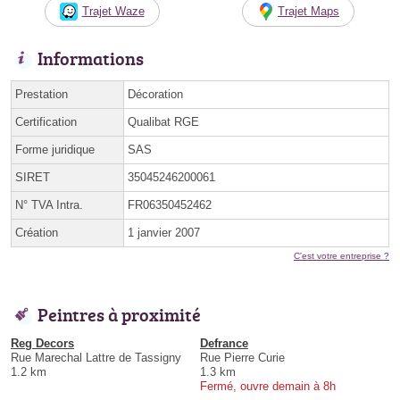
Trajet Waze
Trajet Maps
Informations
Prestation
Décoration
Certification
Qualibat RGE
Forme juridique
SAS
SIRET
35045246200061
N° TVA Intra.
FR06350452462
Création
1 janvier 2007
C'est votre entreprise ?
Peintres à proximité
Reg Decors
Defrance
Rue Marechal Lattre de Tassigny
Rue Pierre Curie
1.2 km
1.3 km
Fermé, ouvre demain à 8h