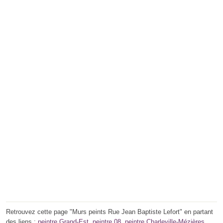
Retrouvez cette page "Murs peints Rue Jean Baptiste Lefort" en partant
des liens :
peintre Grand-Est
,
peintre 08
,
peintre Charleville-Mézières
.