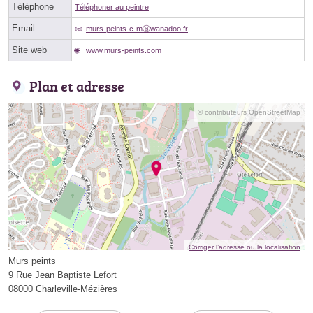
Téléphone
Téléphoner au peintre
Email
murs-peints-c-mⓐwanadoo.fr
Site web
www.murs-peints.com
Plan et adresse
© contributeurs OpenStreetMap
Corriger l’adresse ou la localisation
Murs peints
9 Rue Jean Baptiste Lefort
08000 Charleville-Mézières