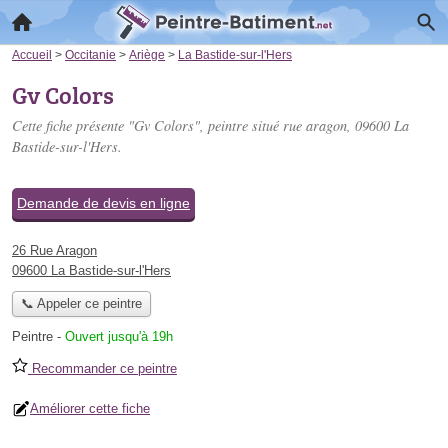
Accueil
>
Occitanie
>
Ariège
>
La Bastide-sur-l'Hers
Gv Colors
Cette fiche présente "Gv Colors", peintre situé
rue aragon
, 09600 La
Bastide-sur-l'Hers.
Demande de devis en ligne
26 Rue Aragon
09600 La Bastide-sur-l'Hers
📞 Appeler ce peintre
Peintre
-
Ouvert jusqu'à 19h
Recommander ce peintre
Améliorer cette fiche