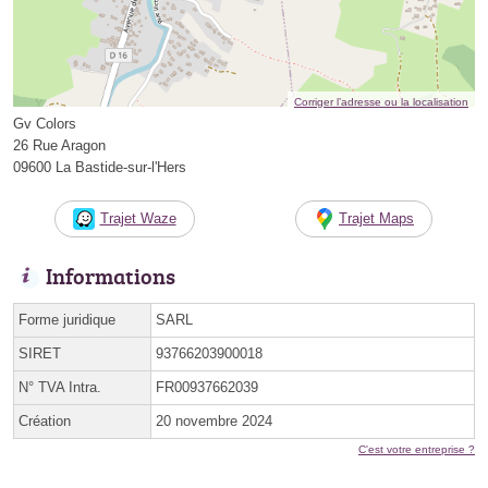
Corriger l’adresse ou la localisation
Gv Colors
26 Rue Aragon
09600 La Bastide-sur-l'Hers
Trajet Waze
Trajet Maps
Informations
Forme juridique
SARL
SIRET
93766203900018
N° TVA Intra.
FR00937662039
Création
20 novembre 2024
C'est votre entreprise ?