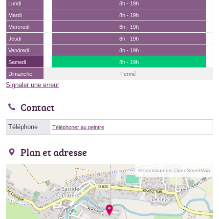
Lundi
8h - 19h
Mardi
8h - 19h
Mercredi
8h - 19h
Jeudi
8h - 19h
Vendredi
8h - 19h
Samedi
8h - 19h
Dimanche
Fermé
Signaler une erreur
Contact
Téléphone
Téléphoner au peintre
Plan et adresse
© contributeurs OpenStreetMap