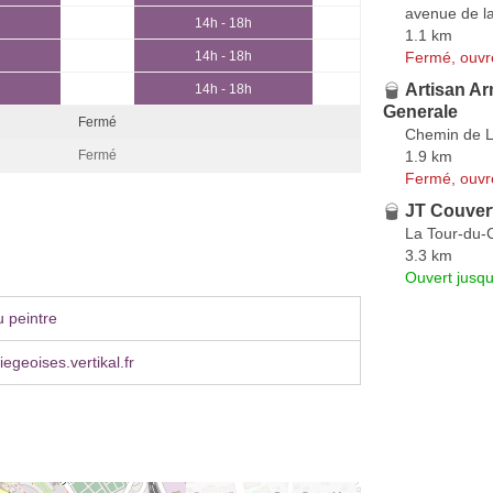
avenue de la
14h - 18h
1.1 km
Fermé, ouvr
14h - 18h
Artisan A
14h - 18h
Generale
Fermé
Chemin de L
1.9 km
Fermé
Fermé, ouvr
JT Couver
La Tour-du-
3.3 km
Ouvert jusqu
 peintre
egeoises.vertikal.fr