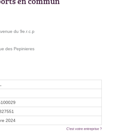
ports en commun
venue du 9e.r.c.p
ue des Pepinieres
L
5100029
827551
re 2024
C'est votre entreprise ?