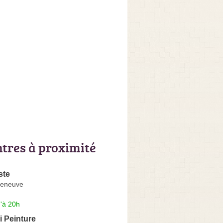
ntres à proximité
ste
lleneuve
'à 20h
 Peinture