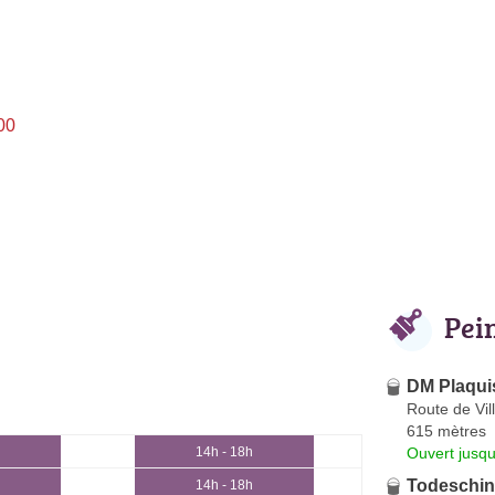
00
Pei
DM Plaqui
Route de Vi
615 mètres
Ouvert jusqu
14h - 18h
Todeschini
14h - 18h