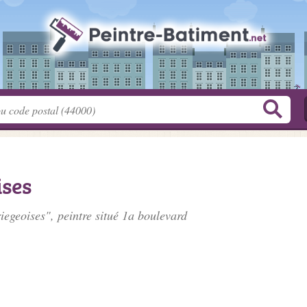
ises
iegeoises", peintre situé
1a boulevard