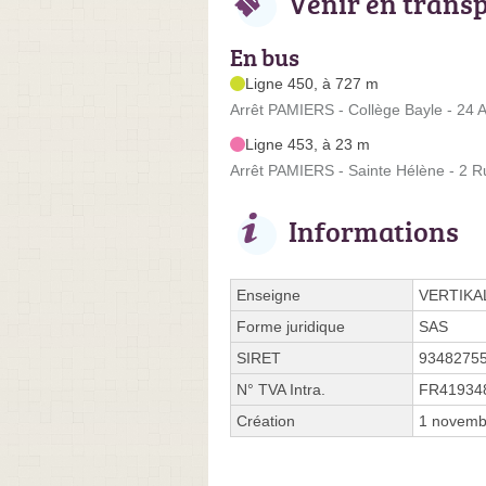
Venir en trans
En bus
Ligne 450, à 727 m
Arrêt PAMIERS - Collège Bayle - 24 A
Ligne 453, à 23 m
Arrêt PAMIERS - Sainte Hélène - 2 R
Informations
Enseigne
VERTIKA
Forme juridique
SAS
SIRET
9348275
N° TVA Intra.
FR41934
Création
1 novemb