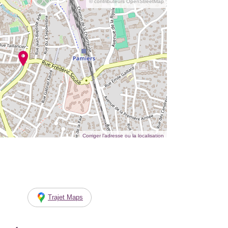
© contributeurs OpenStreetMap
Corriger l’adresse ou la localisation
Trajet Maps