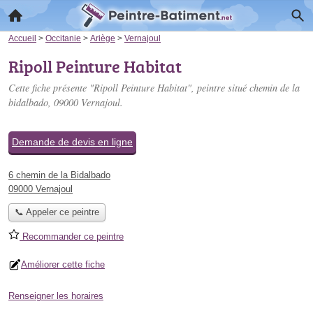
Accueil
>
Occitanie
>
Ariège
>
Vernajoul
Ripoll Peinture Habitat
Cette fiche présente "Ripoll Peinture Habitat", peintre situé
chemin de la
bidalbado
, 09000 Vernajoul.
Demande de devis en ligne
6 chemin de la Bidalbado
09000 Vernajoul
📞 Appeler ce peintre
Recommander ce peintre
Améliorer cette fiche
Renseigner les horaires