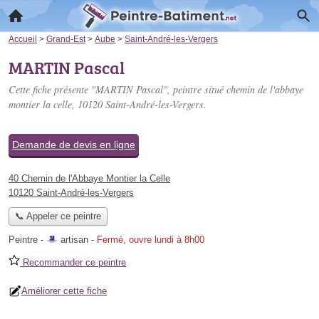
Accueil
>
Grand-Est
>
Aube
>
Saint-André-les-Vergers
MARTIN Pascal
Cette fiche présente "MARTIN Pascal", peintre situé
chemin de l'abbaye
montier la celle
, 10120 Saint-André-les-Vergers.
Demande de devis en ligne
40 Chemin de l'Abbaye Montier la Celle
10120 Saint-André-les-Vergers
📞 Appeler ce peintre
Peintre -
artisan
-
Fermé, ouvre lundi à 8h00
Recommander ce peintre
Améliorer cette fiche