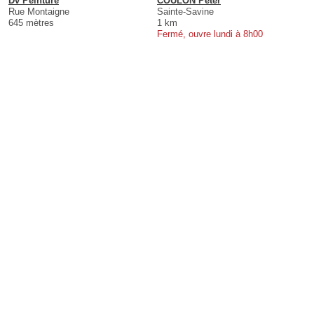
Dv Peinture
COULON Peter
Rue Montaigne
Sainte-Savine
645 mètres
1 km
Fermé, ouvre lundi à 8h00