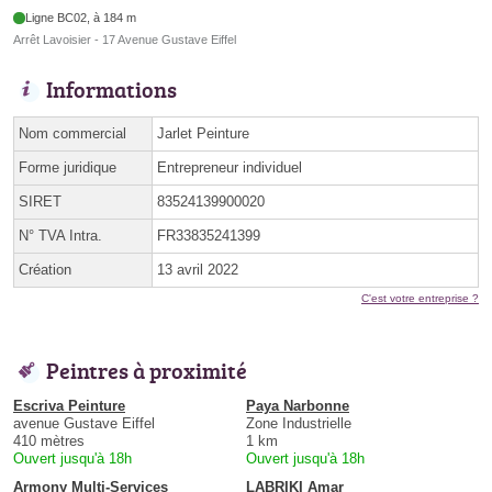
Ligne BC02, à 184 m
Arrêt Lavoisier - 17 Avenue Gustave Eiffel
Informations
Nom commercial
Jarlet Peinture
Forme juridique
Entrepreneur individuel
SIRET
83524139900020
N° TVA Intra.
FR33835241399
Création
13 avril 2022
C'est votre entreprise ?
Peintres à proximité
Escriva Peinture
Paya Narbonne
avenue Gustave Eiffel
Zone Industrielle
410 mètres
1 km
Ouvert jusqu'à 18h
Ouvert jusqu'à 18h
Armony Multi-Services
LABRIKI Amar