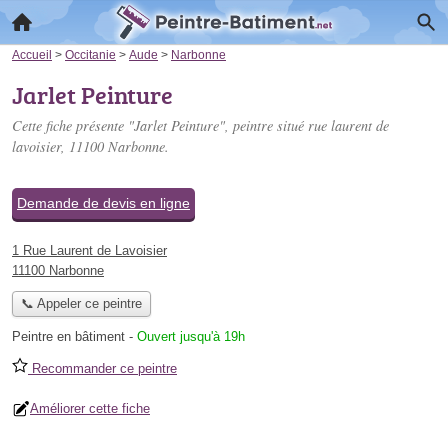
Accueil
>
Occitanie
>
Aude
>
Narbonne
Jarlet Peinture
Cette fiche présente "Jarlet Peinture", peintre situé
rue laurent de
lavoisier
, 11100 Narbonne.
Demande de devis en ligne
1 Rue Laurent de Lavoisier
11100 Narbonne
📞 Appeler ce peintre
Peintre en bâtiment
-
Ouvert jusqu'à 19h
Recommander ce peintre
Améliorer cette fiche