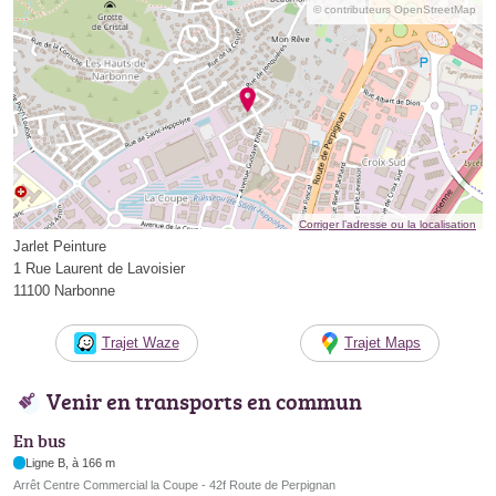
© contributeurs OpenStreetMap
Corriger l’adresse ou la localisation
Jarlet Peinture
1 Rue Laurent de Lavoisier
11100 Narbonne
Trajet Waze
Trajet Maps
Venir en transports en commun
En bus
Ligne B, à 166 m
Arrêt Centre Commercial la Coupe - 42f Route de Perpignan