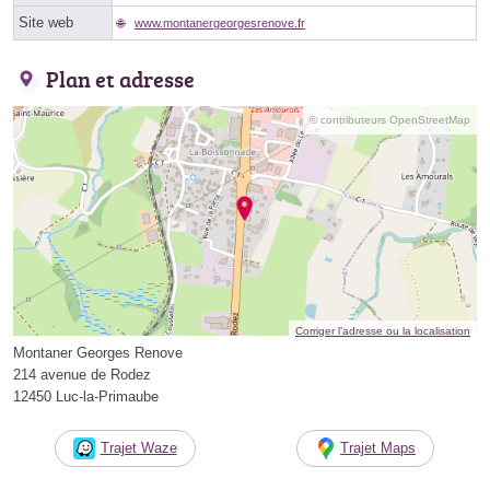
Site web
www.montanergeorgesrenove.fr
Plan et adresse
© contributeurs OpenStreetMap
Corriger l’adresse ou la localisation
Montaner Georges Renove
214 avenue de Rodez
12450 Luc-la-Primaube
Trajet Waze
Trajet Maps