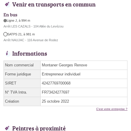
Venir en transports en commun
En bus
Ligne J, à 994 m
Arrêt LES CAZALS - 104 Allée du Levézou
SATPS 21, à 981 m
Arrêt NAUJAC - 116 Avenue de Rodez
Informations
Nom commercial
Montaner Georges Renove
Forme juridique
Entrepreneur individuel
SIRET
42427769700068
N° TVA Intra.
FR73424277697
Création
25 octobre 2022
C'est votre entreprise ?
Peintres à proximité