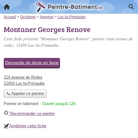
Accueil
>
Occitanie
>
Aveyron
>
Luc-la-Primaube
Montaner Georges Renove
Cette fiche présente "Montaner Georges Renove", peintre situé
avenue de
rodez
, 12450 Luc-la-Primaube.
Demande de devis en ligne
214 avenue de Rodez
12450 Luc-la-Primaube
📞 Appeler ce peintre
Peintre en bâtiment
-
Ouvert jusqu'à 12h
Recommander ce peintre
Améliorer cette fiche