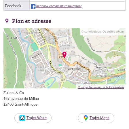
Facebook
facebook.com/peinturesaveyron/
Plan et adresse
© contributeurs OpenStreetMap
Corriger l’adresse ou la localisation
Zuliani & Co
167 avenue de Millau
12400 Saint-Affrique
Trajet Waze
Trajet Maps