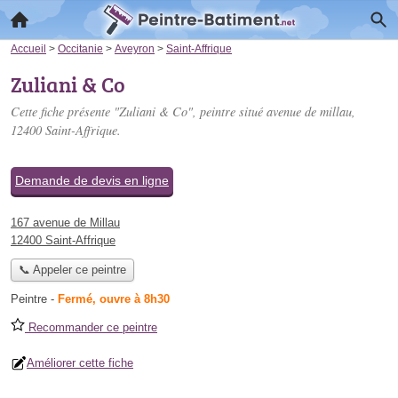
Accueil
>
Occitanie
>
Aveyron
>
Saint-Affrique
Zuliani & Co
Cette fiche présente "Zuliani & Co", peintre situé
avenue de millau
,
12400 Saint-Affrique.
Demande de devis en ligne
167 avenue de Millau
12400 Saint-Affrique
📞 Appeler ce peintre
Peintre
-
Fermé, ouvre à 8h30
Recommander ce peintre
Améliorer cette fiche