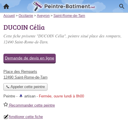
Accueil
>
Occitanie
>
Aveyron
>
Saint-Rome-de-Tarn
DUCOIN Célia
Cette fiche présente "DUCOIN Célia", peintre situé
place des remparts
,
12490 Saint-Rome-de-Tarn.
Demande de devis en ligne
Place des Remparts
12490 Saint-Rome-de-Tarn
📞 Appeler cette peintre
Peintre -
artisan
-
Fermée, ouvre lundi à 8h00
Recommander cette peintre
Améliorer cette fiche