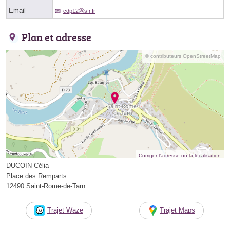
Email
cdp12ⓐsfr.fr
Plan et adresse
© contributeurs OpenStreetMap
Corriger l’adresse ou la localisation
DUCOIN Célia
Place des Remparts
12490 Saint-Rome-de-Tarn
Trajet Waze
Trajet Maps