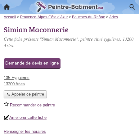
Accueil
>
Provence-Alpes-Côte d'Azur
>
Bouches-du-Rhône
>
Arles
Simian Maconnerie
Cette fiche présente "Simian Maconnerie", peintre situé
eyguières
, 13200
Arles.
Demande de devis en ligne
135 Eyguières
13200 Arles
📞 Appeler ce peintre
Recommander ce peintre
Améliorer cette fiche
Renseigner les horaires