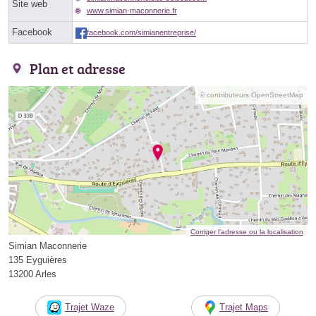
Site web
www.simian-maconnerie.fr
Facebook
facebook.com/simianentreprise/
Plan et adresse
© contributeurs OpenStreetMap
Corriger l’adresse ou la localisation
Simian Maconnerie
135 Eyguières
13200 Arles
Trajet Waze
Trajet Maps