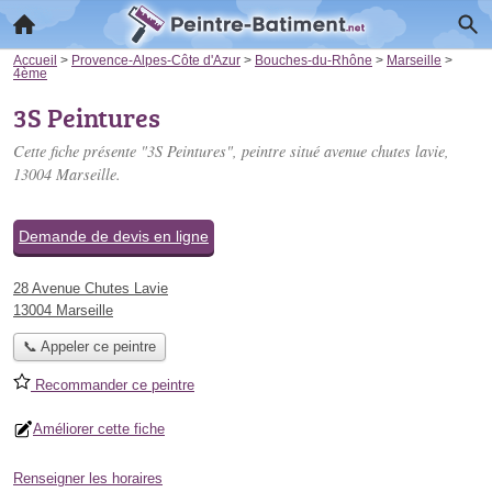
Accueil
>
Provence-Alpes-Côte d'Azur
>
Bouches-du-Rhône
>
Marseille
>
4ème
3S Peintures
Cette fiche présente "3S Peintures", peintre situé
avenue chutes lavie
,
13004 Marseille.
Demande de devis en ligne
28 Avenue Chutes Lavie
13004 Marseille
📞 Appeler ce peintre
Recommander ce peintre
Améliorer cette fiche
Renseigner les horaires