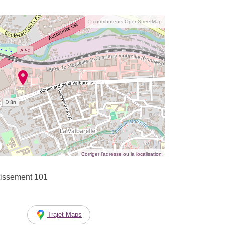
© contributeurs OpenStreetMap
Corriger l’adresse ou la localisation
tissement 101
Trajet Maps