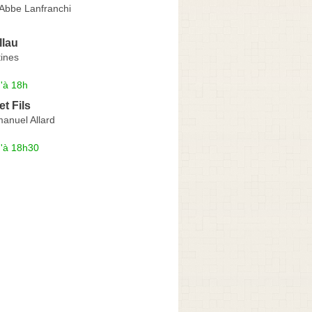
'Abbe Lanfranchi
llau
tines
'à 18h
t Fils
nuel Allard
u'à 18h30