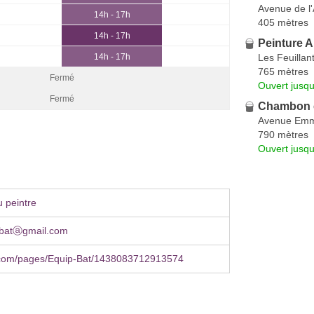
Avenue de l
14h - 17h
405 mètres
14h - 17h
Peinture A
Les Feuillan
14h - 17h
765 mètres
Fermé
Ouvert jusqu
Fermé
Chambon e
Avenue Emma
790 mètres
Ouvert jusq
 peintre
gbatⓐgmail.com
com/pages/Equip-Bat/1438083712913574