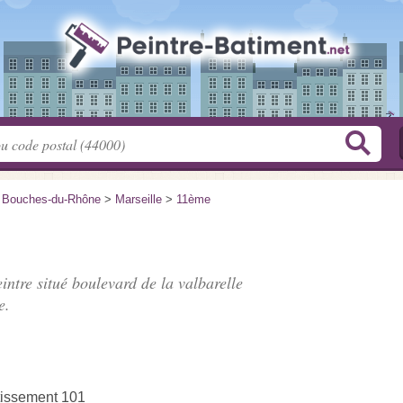
>
Bouches-du-Rhône
>
Marseille
>
11ème
eintre situé
boulevard de la valbarelle
e.
tissement 101