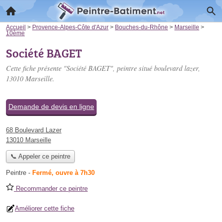
Accueil
>
Provence-Alpes-Côte d'Azur
>
Bouches-du-Rhône
>
Marseille
>
10ème
Société BAGET
Cette fiche présente "Société BAGET", peintre situé
boulevard lazer
,
13010 Marseille.
Demande de devis en ligne
68 Boulevard Lazer
13010 Marseille
📞 Appeler ce peintre
Peintre
-
Fermé, ouvre à 7h30
Recommander ce peintre
Améliorer cette fiche