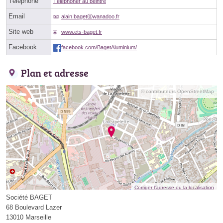
Téléphone
Téléphoner au peintre
Email
alain.bagetⓐwanadoo.fr
Site web
www.ets-baget.fr
Facebook
facebook.com/BagetAluminium/
Plan et adresse
© contributeurs OpenStreetMap
Corriger l’adresse ou la localisation
Société BAGET
68 Boulevard Lazer
13010 Marseille