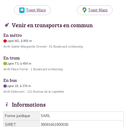
Trajet Waze
Trajet Maps
Venir en transports en commun
En métro
Ligne M2, à 855 m
Arrêt Sainte-Marguerite Dromel - 61 Boulevard schloesing
En tram
Ligne T3, à 454 m
Arrêt Place Ferrié - 1 Boulevard schloesing
En bus
Ligne 18, à 376 m
Arrêt Delessert - 121 Avenue de la capelette
Informations
Forme juridique
SARL
SIRET
38091661900030