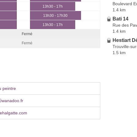
Boulevard E
13h30 - 17h
1.4 km
13h30 - 17h30
Bati 14
Rue des Pavi
13h30 - 17h
1.4 km
Fermé
Hestiart D
Fermé
Trouville-su
1.5 km
 peintre
ⓐwanadoo.fr
ehalgatte.com