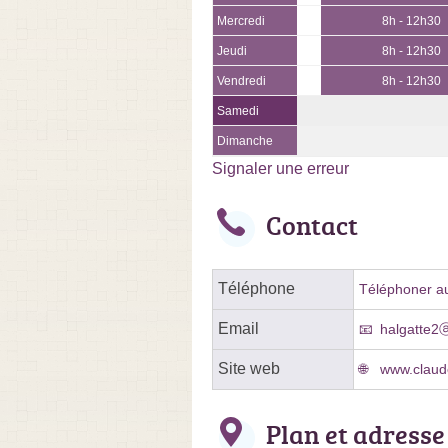
Mercredi
8h - 12h30
Jeudi
8h - 12h30
Vendredi
8h - 12h30
Samedi
Dimanche
Signaler une erreur
Contact
Téléphone
Téléphoner au
Email
halgatte2
Site web
www.claud
Plan et adresse