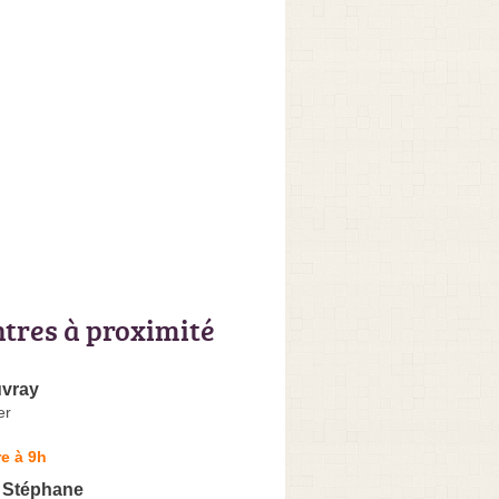
ntres à proximité
uvray
er
e à 9h
Stéphane