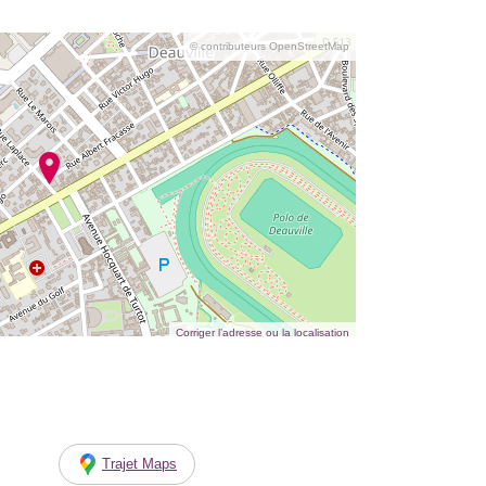
© contributeurs OpenStreetMap
Corriger l’adresse ou la localisation
Trajet Maps