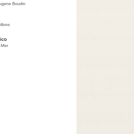
ugene Boudin
llons
éco
r-Mer