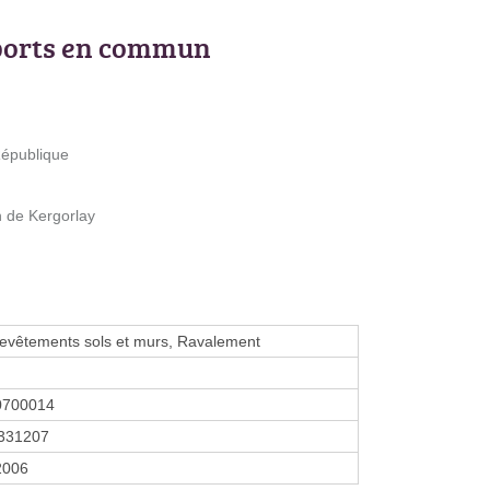
ports en commun
République
n de Kergorlay
evêtements sols et murs, Ravalement
0700014
331207
2006