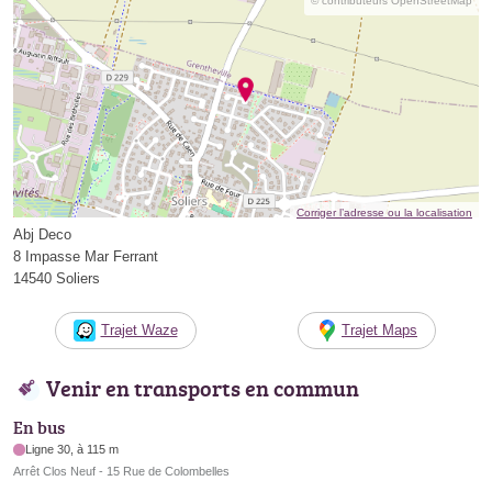
© contributeurs OpenStreetMap
Corriger l’adresse ou la localisation
Abj Deco
8 Impasse Mar Ferrant
14540 Soliers
Trajet Waze
Trajet Maps
Venir en transports en commun
En bus
Ligne 30, à 115 m
Arrêt Clos Neuf - 15 Rue de Colombelles