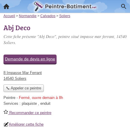
Accueil
>
Normandie
>
Calvados
>
Soliers
Abj Deco
Cette fiche présente "Abj Deco", peintre situé
impasse mar ferrant
, 14540
Soliers.
Demande de devis en ligne
8 Impasse Mar Ferrant
14540 Soliers
📞 Appeler ce peintre
Peintre
-
Fermé, ouvre demain à 8h
Services :
plaquiste
,
enduit
Recommander ce peintre
Améliorer cette fiche