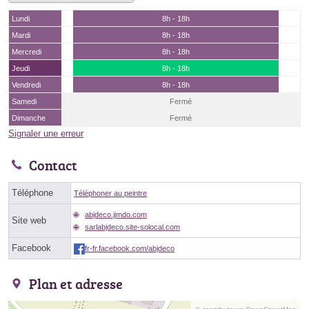
Lundi
8h - 18h
Mardi
8h - 18h
Mercredi
8h - 18h
Jeudi
8h - 18h
Vendredi
8h - 18h
Samedi
Fermé
Dimanche
Fermé
Signaler une erreur
Contact
Téléphone
Téléphoner au peintre
abjdeco.jimdo.com
Site web
sarlabjdeco.site-solocal.com
Facebook
fr-fr.facebook.com/abjdeco
Plan et adresse