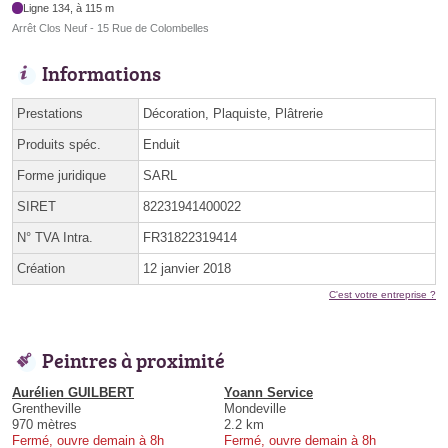
Ligne 134, à 115 m
Arrêt Clos Neuf - 15 Rue de Colombelles
Informations
Prestations
Décoration, Plaquiste, Plâtrerie
Produits spéc.
Enduit
Forme juridique
SARL
SIRET
82231941400022
N° TVA Intra.
FR31822319414
Création
12 janvier 2018
C'est votre entreprise ?
Peintres à proximité
Aurélien GUILBERT
Yoann Service
Grentheville
Mondeville
970 mètres
2.2 km
Fermé, ouvre demain à 8h
Fermé, ouvre demain à 8h