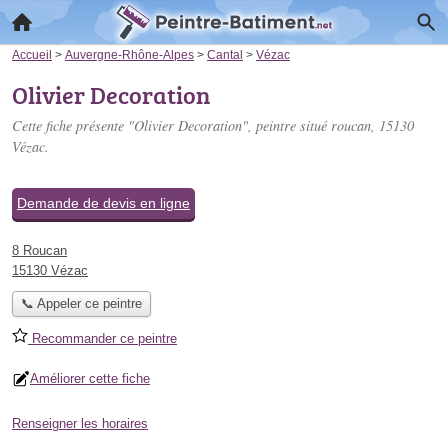
Accueil
>
Auvergne-Rhône-Alpes
>
Cantal
>
Vézac
Olivier Decoration
Cette fiche présente "Olivier Decoration", peintre situé
roucan
, 15130
Vézac.
Demande de devis en ligne
8 Roucan
15130 Vézac
📞 Appeler ce peintre
Recommander ce peintre
Améliorer cette fiche
Renseigner les horaires