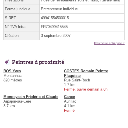
Prestations
Pose de revêtements sols et murs, Ravalement
Forme juridique
Entrepreneur individuel
SIRET
49941554500015
N° TVA Intra.
FR70499415545
Création
3 septembre 2007
C'est votre entreprise ?
Peintres à proximité
BOS Yves
COSTES Romain Peintre
Montanhac
Plaquiste
820 mètres
Rue Saint-Roch
1.7 km
Fermé, ouvre demain à 8h
Monpeyssin Frédéric et Claude
Cance
Arpajon-sur-Cère
Aurillac
3.7 km
4.1 km
Fermé