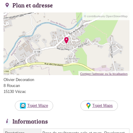
Plan et adresse
© contributeurs OpenStreetMap
Corriger l’adresse ou la localisation
Olivier Decoration
8 Roucan
15130 Vézac
Trajet Waze
Trajet Maps
Informations