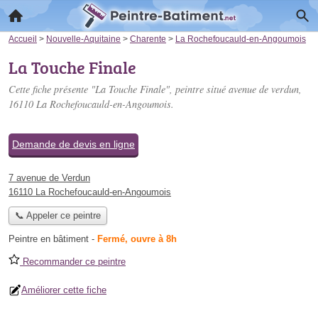
Accueil
>
Nouvelle-Aquitaine
>
Charente
>
La Rochefoucauld-en-Angoumois
La Touche Finale
Cette fiche présente "La Touche Finale", peintre situé
avenue de verdun
,
16110 La Rochefoucauld-en-Angoumois.
Demande de devis en ligne
7 avenue de Verdun
16110 La Rochefoucauld-en-Angoumois
📞 Appeler ce peintre
Peintre en bâtiment
-
Fermé, ouvre à 8h
Recommander ce peintre
Améliorer cette fiche