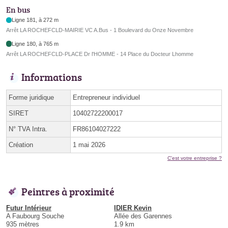
En bus
Ligne 181, à 272 m
Arrêt LA ROCHEFCLD-MAIRIE VC A.Bus - 1 Boulevard du Onze Novembre
Ligne 180, à 765 m
Arrêt LA ROCHEFCLD-PLACE Dr l'HOMME - 14 Place du Docteur Lhomme
Informations
Forme juridique
Entrepreneur individuel
SIRET
10402722200017
N° TVA Intra.
FR86104027222
Création
1 mai 2026
C'est votre entreprise ?
Peintres à proximité
Futur Intérieur
IDIER Kevin
A Faubourg Souche
Allée des Garennes
935 mètres
1.9 km