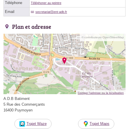
Téléphone
Téléphoner au peintre
Email
secretariatⓐent-adb.fr
Plan et adresse
© contributeurs OpenStreetMap
Corriger l’adresse ou la localisation
A.D.B Batiment
5 Rue des Commerçants
16400 Puymoyen
Trajet Waze
Trajet Maps