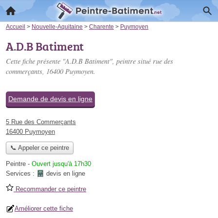
Accueil
>
Nouvelle-Aquitaine
>
Charente
>
Puymoyen
A.D.B Batiment
Cette fiche présente "A.D.B Batiment", peintre situé
rue des
commerçants
, 16400 Puymoyen.
Demande de devis en ligne
5 Rue des Commerçants
16400 Puymoyen
📞 Appeler ce peintre
Peintre
-
Ouvert jusqu'à 17h30
Services :
devis en ligne
Recommander ce peintre
Améliorer cette fiche