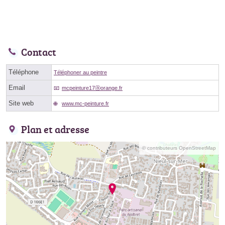
Contact
Téléphone
Téléphoner au peintre
Email
mcpeinture17ⓐorange.fr
Site web
www.mc-peinture.fr
Plan et adresse
© contributeurs OpenStreetMap