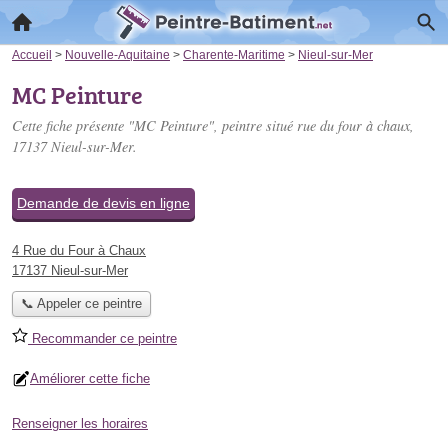
Accueil
>
Nouvelle-Aquitaine
>
Charente-Maritime
>
Nieul-sur-Mer
MC Peinture
Cette fiche présente "MC Peinture", peintre situé
rue du four à chaux
,
17137 Nieul-sur-Mer.
Demande de devis en ligne
4 Rue du Four à Chaux
17137 Nieul-sur-Mer
📞 Appeler ce peintre
Recommander ce peintre
Améliorer cette fiche
Renseigner les horaires