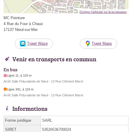
Corriger l’adresse ou la localisation
MC Peinture
4 Rue du Four à Chaux
17137 Nieul-sur-Mer
Trajet Waze
Trajet Maps
Venir en transports en commun
En bus
Ligne 11, à 119 m
Arrêt Salle Polyvalente de Nieul - 13 Rue Clément Marot
Ligne 341, à 119 m
Arrêt Salle Polyvalente de Nieul - 13 Rue Clément Marot
Informations
Forme juridique
SARL
SIRET
53526536700024