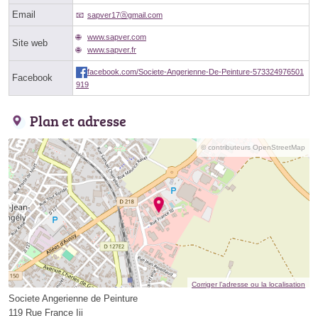
Email
sapver17ⓐgmail.com
www.sapver.com
Site web
www.sapver.fr
facebook.com/Societe-Angerienne-De-Peinture-573324976501
Facebook
919
Plan et adresse
© contributeurs OpenStreetMap
Corriger l’adresse ou la localisation
Societe Angerienne de Peinture
119 Rue France Iii