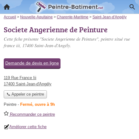
Accueil
>
Nouvelle-Aquitaine
>
Charente-Maritime
>
Saint-Jean-d'Angély
Societe Angerienne de Peinture
Cette fiche présente "Societe Angerienne de Peinture", peintre situé
rue
france iii
, 17400 Saint-Jean-d'Angély.
Demande de devis en ligne
119 Rue France Iii
17400 Saint-Jean-d'Angély
📞 Appeler ce peintre
Peintre
-
Fermé, ouvre à 9h
Recommander ce peintre
Améliorer cette fiche