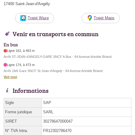
17400 Saint-Jean-d'Angély
Trajet Waze
Trajet Maps
Venir en transports en commun
En bus
Ligne 162, à 463 m
Arrêt ST-JEAN-d'ANGELY-GARE SNCF A.Bus - 64 Avenue Aristide Briand
Ligne 174, à 473 m
Arrêt JAN Gare SNCF St-Jean-d'Angely - 64 Avenue Aristide Briand
Voir tout
Informations
Sigle
SAP
Forme juridique
SARL
SIRET
30278647000047
N° TVA Intra.
FR12302786470