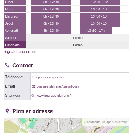
Lundi
8h - 12h30
13h30 - 18h
Mardi
8h - 12h30
13h30 - 18h
Mercredi
8h - 12h30
13h30 - 18h
Jeudi
8h - 12h30
13h30 - 18h
Vendredi
8h - 12h30
13h30 - 17h
Samedi
Fermé
Dimanche
Fermé
Signaler une erreur
Contact
Téléphone
Téléphoner au peintre
Email
bourges.platrerieⓐgmail.com
Site web
www.bourges-platrerie.fr
Plan et adresse
© contributeurs OpenStreetMap