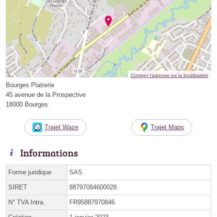
Corriger l’adresse ou la localisation
Bourges Platrerie
45 avenue de la Prospective
18000 Bourges
Trajet Waze
Trajet Maps
Informations
Forme juridique
SAS
SIRET
88797084600028
N° TVA Intra.
FR95887970846