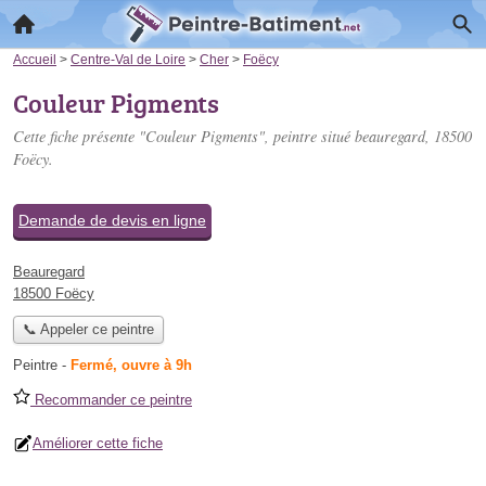
Accueil
>
Centre-Val de Loire
>
Cher
>
Foëcy
Couleur Pigments
Cette fiche présente "Couleur Pigments", peintre situé
beauregard
, 18500
Foëcy.
Demande de devis en ligne
Beauregard
18500 Foëcy
📞 Appeler ce peintre
Peintre
-
Fermé, ouvre à 9h
Recommander ce peintre
Améliorer cette fiche