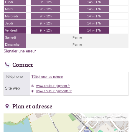
Lundi
9h - 12h
14h - 17h
Mardi
9h - 12h
14h - 17h
Mercredi
9h - 12h
14h - 17h
Jeudi
9h - 12h
14h - 17h
Vendredi
9h - 12h
14h - 17h
Samedi
Fermé
Dimanche
Fermé
Signaler une erreur
Contact
Téléphone
Téléphoner au peintre
www.couleur-pigment.fr
Site web
www.couleur-pigments.fr
Plan et adresse
© contributeurs OpenStreetMap