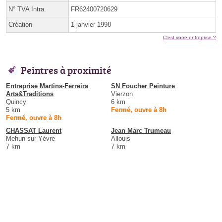
N° TVA Intra.
FR62400720629
Création
1 janvier 1998
C'est votre entreprise ?
Peintres à proximité
Entreprise Martins-Ferreira
SN Foucher Peinture
Arts&Traditions
Vierzon
Quincy
6 km
5 km
Fermé, ouvre à 8h
Fermé, ouvre à 8h
CHASSAT Laurent
Jean Marc Trumeau
Mehun-sur-Yèvre
Allouis
7 km
7 km