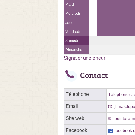
Mardi
Mercredi
Jeudi
Vendredi
Samedi
Dimanche
Signaler une erreur
Contact
Téléphone
Téléphoner au
Email
jl.masdup
Site web
peinture-
Facebook
facebook.