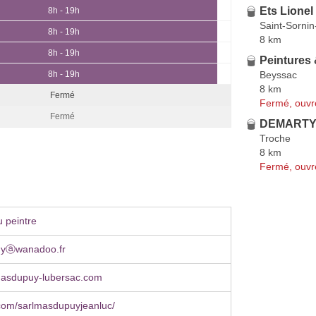
Ets Lionel
8h - 19h
Saint-Sornin
8h - 19h
8 km
8h - 19h
Peintures
Beyssac
8h - 19h
8 km
Fermé
Fermé, ouvr
Fermé
DEMARTY 
Troche
8 km
Fermé, ouvr
 peintre
uyⓐwanadoo.fr
masdupuy-lubersac.com
com/sarlmasdupuyjeanluc/