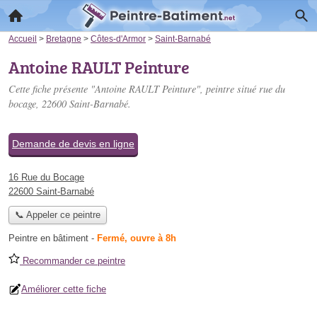
Accueil
>
Bretagne
>
Côtes-d'Armor
>
Saint-Barnabé
Antoine RAULT Peinture
Cette fiche présente "Antoine RAULT Peinture", peintre situé
rue du
bocage
, 22600 Saint-Barnabé.
Demande de devis en ligne
16 Rue du Bocage
22600 Saint-Barnabé
📞 Appeler ce peintre
Peintre en bâtiment
-
Fermé, ouvre à 8h
Recommander ce peintre
Améliorer cette fiche