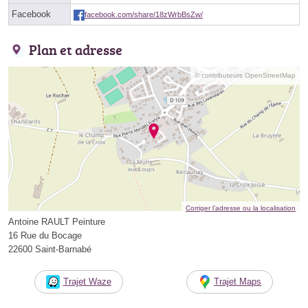
Facebook
facebook.com/share/18zWrbBsZw/
Plan et adresse
© contributeurs OpenStreetMap
Corriger l’adresse ou la localisation
Antoine RAULT Peinture
16 Rue du Bocage
22600 Saint-Barnabé
Trajet Waze
Trajet Maps