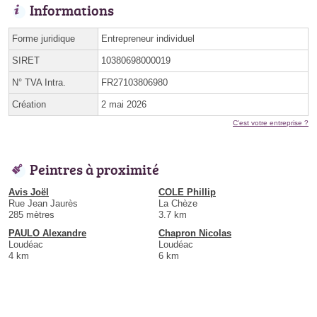
Informations
Forme juridique
Entrepreneur individuel
SIRET
10380698000019
N° TVA Intra.
FR27103806980
Création
2 mai 2026
C'est votre entreprise ?
Peintres à proximité
Avis Joël
COLE Phillip
Rue Jean Jaurès
La Chèze
285 mètres
3.7 km
PAULO Alexandre
Chapron Nicolas
Loudéac
Loudéac
4 km
6 km