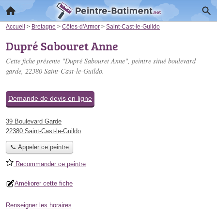
Accueil
>
Bretagne
>
Côtes-d'Armor
>
Saint-Cast-le-Guildo
Dupré Sabouret Anne
Cette fiche présente "Dupré Sabouret Anne", peintre situé
boulevard
garde
, 22380 Saint-Cast-le-Guildo.
Demande de devis en ligne
39 Boulevard Garde
22380 Saint-Cast-le-Guildo
📞 Appeler ce peintre
Recommander ce peintre
Améliorer cette fiche
Renseigner les horaires