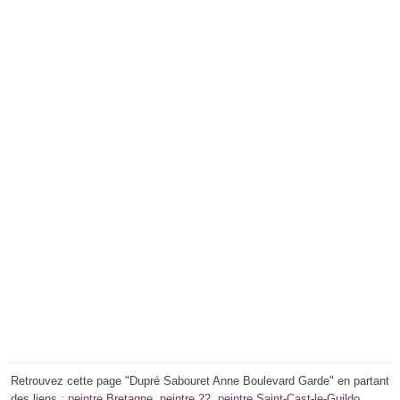
Retrouvez cette page "Dupré Sabouret Anne Boulevard Garde" en partant
des liens :
peintre Bretagne
,
peintre 22
,
peintre Saint-Cast-le-Guildo
.