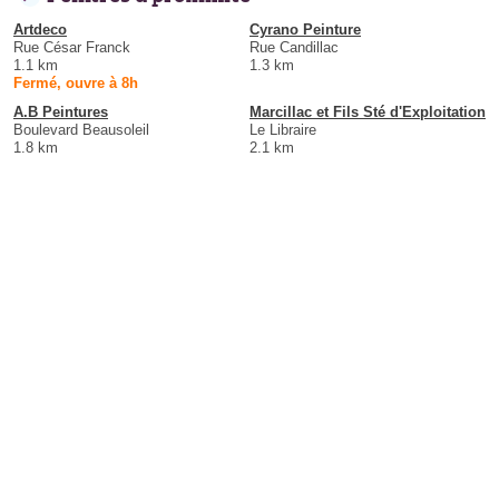
Artdeco
Cyrano Peinture
Rue César Franck
Rue Candillac
1.1 km
1.3 km
Fermé, ouvre à 8h
A.B Peintures
Marcillac et Fils Sté d'Exploitation
Boulevard Beausoleil
Le Libraire
1.8 km
2.1 km