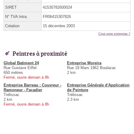
SIRET
41530782600024
N° TVA Intra.
FR06415307826
Création
15 décembre 2003
C'est votre entreprise ?
Peintres à proximité
Global Batiment 24
Entreprise Moreira
Rue Gustave Eiffel
Rue 19 Mars 1962 Boulazac
650 mètres
2 km
Fermé, ouvre demain à 8h
Entreprise Barreau : Couvreur -
Entreprise Générale d'Application
Ramoneur - Façadier
de Peinture
Trélissac
Trélissac
2 km
2.3 km
Fermé, ouvre demain à 8h