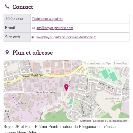
Contact
Téléphone
Téléphoner au peintre
Email
infoⓐboyer-platrerie.com
Site web
www.boyer-platrerie-peinture-dordogne.fr
Plan et adresse
© contributeurs OpenStreetMap
Corriger l’adresse ou la localisation
Boyer JP et Fils - Plâtrier Peintre autour de Périgueux et Trélissac
avenue Henri Deluc