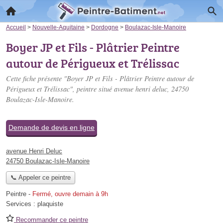
Accueil
>
Nouvelle-Aquitaine
>
Dordogne
>
Boulazac-Isle-Manoire
Boyer JP et Fils - Plâtrier Peintre
autour de Périgueux et Trélissac
Cette fiche présente "Boyer JP et Fils - Plâtrier Peintre autour de
Périgueux et Trélissac", peintre situé
avenue henri deluc
, 24750
Boulazac-Isle-Manoire.
Demande de devis en ligne
avenue Henri Deluc
24750 Boulazac-Isle-Manoire
📞 Appeler ce peintre
Peintre
-
Fermé, ouvre demain à 9h
Services :
plaquiste
Recommander ce peintre