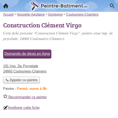
Accueil
>
Nouvelle-Aquitaine
>
Dordogne
>
Coulounieix-Chamiers
Construction Clément Virgo
Cette fiche présente "Construction Clément Virgo", peintre situé
imp. de
peyrelade
, 24660 Coulounieix-Chamiers.
Demande de devis en ligne
191 Imp. De Peyrelade
24660 Coulounieix-Chamiers
📞 Appeler ce peintre
Peintre
-
Fermé, ouvre à 9h
Recommander ce peintre
Améliorer cette fiche