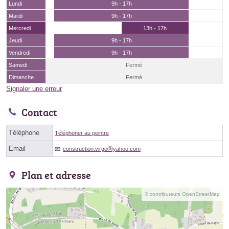
Lundi
9h - 17h
Mardi
9h - 17h
Mercredi
13h - 17h
Jeudi
9h - 17h
Vendredi
9h - 17h
Samedi
Fermé
Dimanche
Fermé
Signaler une erreur
Contact
Téléphone
Téléphoner au peintre
Email
construction.virgoⓐyahoo.com
Plan et adresse
© contributeurs OpenStreetMap