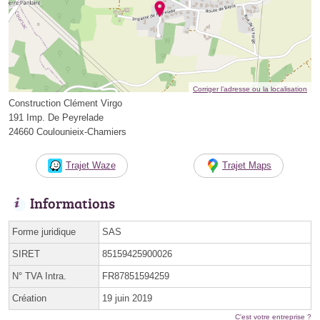
Corriger l’adresse ou la localisation
Construction Clément Virgo
191 Imp. De Peyrelade
24660 Coulounieix-Chamiers
Trajet Waze
Trajet Maps
Informations
Forme juridique
SAS
SIRET
85159425900026
N° TVA Intra.
FR87851594259
Création
19 juin 2019
C'est votre entreprise ?