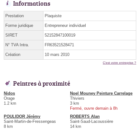
Informations
Prestation
Plaquiste
Forme juridique
Entrepreneur individuel
SIRET
52152847100019
N° TVA Intra.
FR63521528471
Création
10 mars 2010
C'est votre entreprise ?
Peintres à proximité
Nidos
Noel Mouney Peinture Carrelage
Orage
Thiviers
1.2 km
3 km
Fermé, ouvre demain à 8h
POULIDOR Jérémy
ROBERTS Alan
Saint-Martin-de-Fressengeas
Saint-Saud-Lacoussière
8 km
14 km