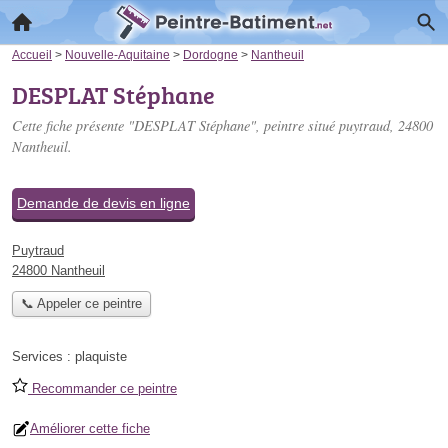
Accueil
>
Nouvelle-Aquitaine
>
Dordogne
>
Nantheuil
DESPLAT Stéphane
Cette fiche présente "DESPLAT Stéphane", peintre situé
puytraud
, 24800
Nantheuil.
Demande de devis en ligne
Puytraud
24800 Nantheuil
📞 Appeler ce peintre
Services :
plaquiste
Recommander ce peintre
Améliorer cette fiche