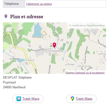
Téléphone
Téléphoner au peintre
Plan et adresse
© contributeurs OpenStreetMap
Corriger l’adresse ou la localisation
DESPLAT Stéphane
Puytraud
24800 Nantheuil
Trajet Waze
Trajet Maps