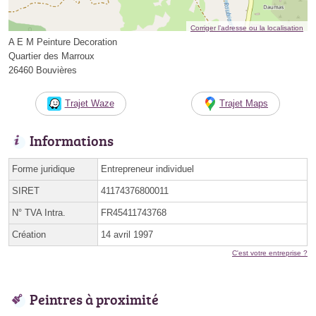
Corriger l’adresse ou la localisation
A E M Peinture Decoration
Quartier des Marroux
26460 Bouvières
Trajet Waze
Trajet Maps
Informations
Forme juridique
Entrepreneur individuel
SIRET
41174376800011
N° TVA Intra.
FR45411743768
Création
14 avril 1997
C'est votre entreprise ?
Peintres à proximité