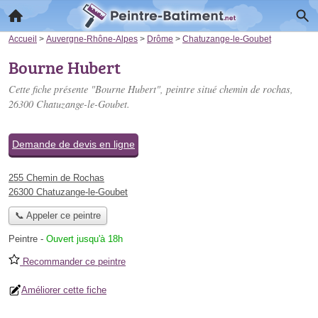
Accueil
>
Auvergne-Rhône-Alpes
>
Drôme
>
Chatuzange-le-Goubet
Bourne Hubert
Cette fiche présente "Bourne Hubert", peintre situé
chemin de rochas
,
26300 Chatuzange-le-Goubet.
Demande de devis en ligne
255 Chemin de Rochas
26300 Chatuzange-le-Goubet
📞 Appeler ce peintre
Peintre
-
Ouvert jusqu'à 18h
Recommander ce peintre
Améliorer cette fiche