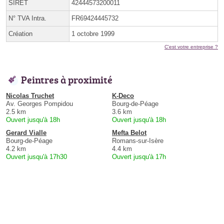
SIRET
42444573200011
N° TVA Intra.
FR69424445732
Création
1 octobre 1999
C'est votre entreprise ?
Peintres à proximité
Nicolas Truchet
K-Deco
Av. Georges Pompidou
Bourg-de-Péage
2.5 km
3.6 km
Ouvert jusqu'à 18h
Ouvert jusqu'à 18h
Gerard Vialle
Mefta Belot
Bourg-de-Péage
Romans-sur-Isère
4.2 km
4.4 km
Ouvert jusqu'à 17h30
Ouvert jusqu'à 17h