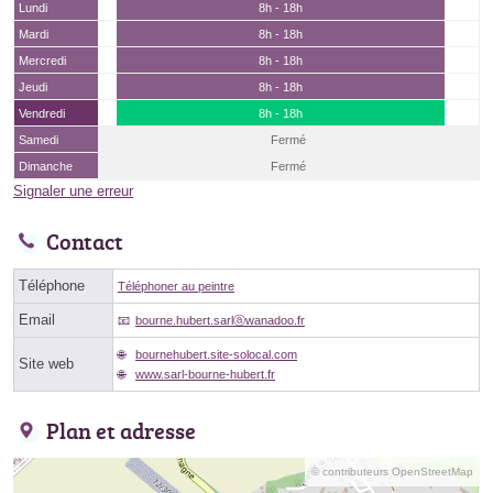
Lundi
8h - 18h
Mardi
8h - 18h
Mercredi
8h - 18h
Jeudi
8h - 18h
Vendredi
8h - 18h
Samedi
Fermé
Dimanche
Fermé
Signaler une erreur
Contact
Téléphone
Téléphoner au peintre
Email
bourne.hubert.sarlⓐwanadoo.fr
bournehubert.site-solocal.com
Site web
www.sarl-bourne-hubert.fr
Plan et adresse
© contributeurs OpenStreetMap