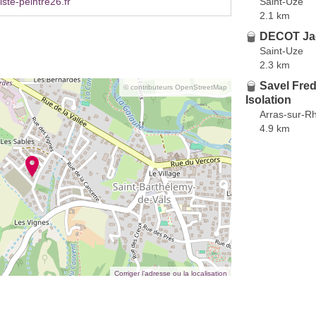
Saint-Uze
ste-peintre26.fr
2.1 km
DECOT Ja
Saint-Uze
2.3 km
Savel Frede
© contributeurs OpenStreetMap
Isolation
Arras-sur-R
4.9 km
Corriger l’adresse ou la localisation