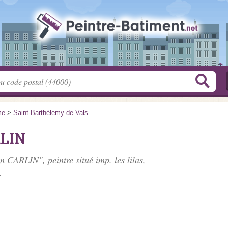
me
>
Saint-Barthélemy-de-Vals
RLIN
ien CARLIN", peintre situé
imp. les lilas
,
.